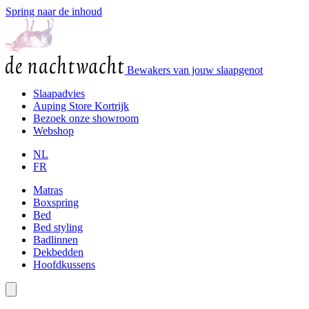
Spring naar de inhoud
Bewakers van jouw slaapgenot
Slaapadvies
Auping Store Kortrijk
Bezoek onze showroom
Webshop
NL
FR
Matras
Boxspring
Bed
Bed styling
Badlinnen
Dekbedden
Hoofdkussens